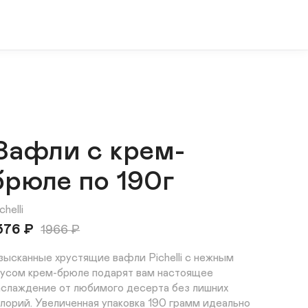
Вафли с крем-
брюле по 190г
chelli
376
₽
1966
₽
зысканные хрустящие вафли Pichelli с нежным 
кусом крем-брюле подарят вам настоящее 
аслаждение от любимого десерта без лишних 
алорий. Увеличенная упаковка 190 грамм идеально 