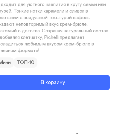
одходит для уютного чаепития в кругу семьи или 
рузей. Тонкие нотки карамели и сливок в 
очетании с воздушной текстурой вафель 
оздают неповторимый вкус крем-брюле, 
накомый с детства. Сохраняя натуральный состав 
добавляя клетчатку, Pichelli предлагает 
асладиться любимым вкусом крем-брюле в 
олезном формате!
Мини
ТОП-10
В корзину