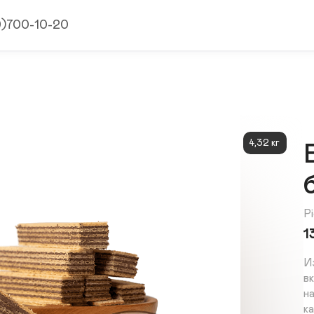
9)700-10-20
4,32 кг
Pi
1
И
в
н
к