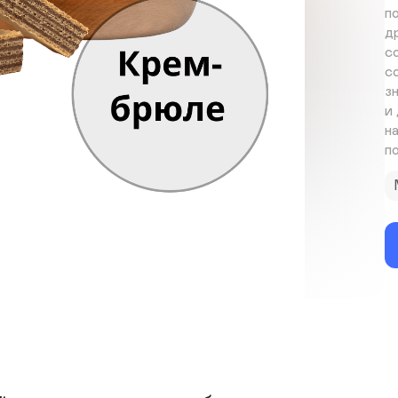
п
д
с
с
з
и 
н
п