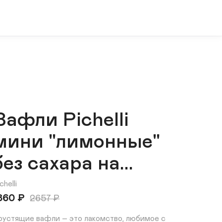
Вафли Pichelli
мини "лимонные"
без сахара на...
chelli
860
₽
2657
₽
рустящие вафли – это лакомство, любимое с 