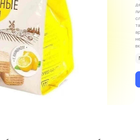
д
л
с
т
а
н
в