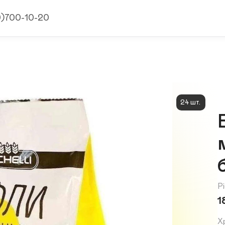
9)700-10-20
24 шт.
Pi
1
Х