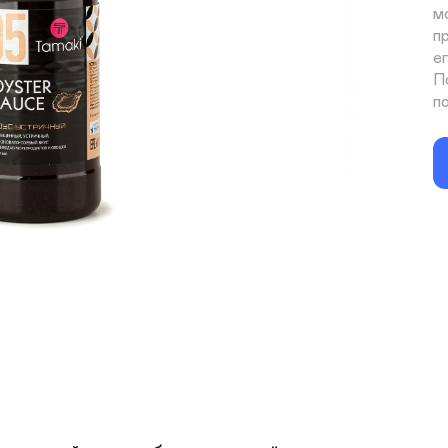
м
п
е
П
п