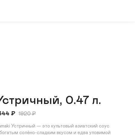
Устричный, 0.47 л.
344
₽
1920
₽
amaki Устричный — это культовый азиатский соус 
 богатым солёно-сладким вкусом и едва уловимой 