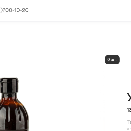
9)700-10-20
6 шт.
1
T
с