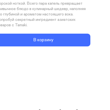
орской ноткой. Всего пара капель превращает 
ривычное блюдо в кулинарный шедевр, наполняя 
го глубиной и ароматом настоящего вока. 
опробуй секретный ингредиент азиатских 
оваров с Tamaki.
В корзину