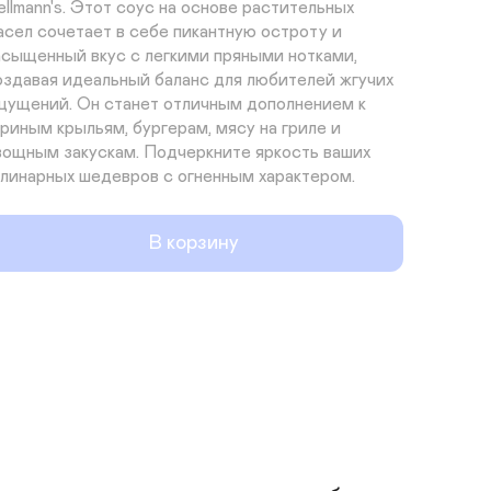
ellmann's. Этот соус на основе растительных 
асел сочетает в себе пикантную остроту и 
асыщенный вкус с легкими пряными нотками, 
оздавая идеальный баланс для любителей жгучих 
щущений. Он станет отличным дополнением к 
уриным крыльям, бургерам, мясу на гриле и 
вощным закускам. Подчеркните яркость ваших 
улинарных шедевров с огненным характером.
В корзину