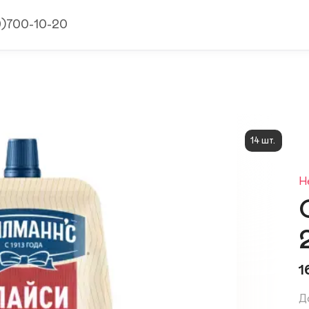
9)700-10-20
14 шт.
Н
1
Д