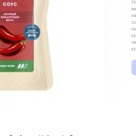
H
м
н
с
о
к
о
к