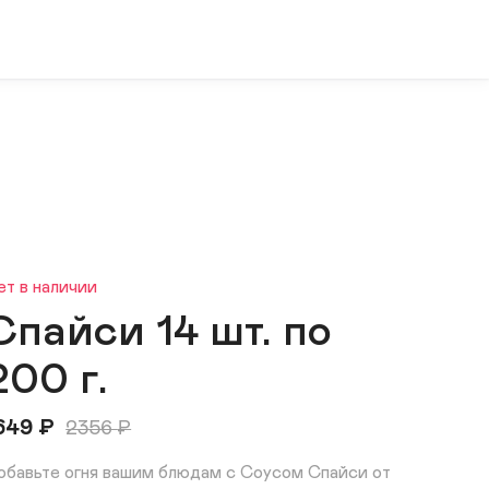
ет в наличии
Спайси 14 шт. по
200 г.
649
₽
2356
₽
обавьте огня вашим блюдам с Соусом Спайси от 