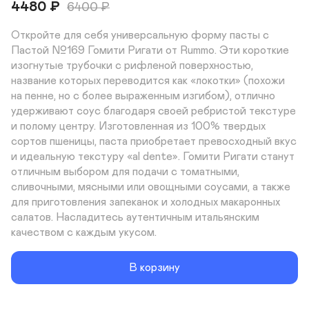
4480
₽
6400
₽
Откройте для себя универсальную форму пасты с 
Пастой №169 Гомити Ригати от Rummo. Эти короткие 
изогнутые трубочки с рифленой поверхностью, 
название которых переводится как «локотки» (похожи 
на пенне, но с более выраженным изгибом), отлично 
удерживают соус благодаря своей ребристой текстуре 
и полому центру. Изготовленная из 100% твердых 
сортов пшеницы, паста приобретает превосходный вкус 
и идеальную текстуру «al dente». Гомити Ригати станут 
отличным выбором для подачи с томатными, 
сливочными, мясными или овощными соусами, а также 
для приготовления запеканок и холодных макаронных 
салатов. Насладитесь аутентичным итальянским 
качеством с каждым укусом.
В корзину