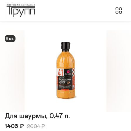
6 шт.
Для шаурмы, 0.47 л.
1403
₽
2004
₽