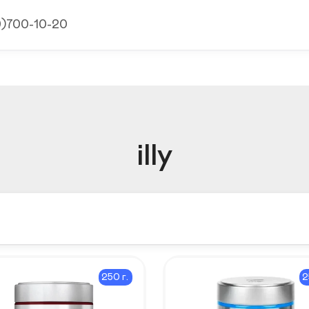
9)700-10-20
illy
250 г.
2